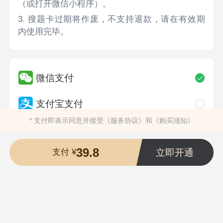
（或打开微信小程序）。
3. 搜题卡过期将作废，不支持退款，请在有效期
内使用完毕。
微信支付
支付宝支付
* 支付即表示同意并接受
《服务协议》
和
《购买须知》
39.8
立即开通
支付 ¥
长沙希赛拓肯教育科技有限公司
版权所有 ©2025
湘ICP备19012461号-3
湘公安备案43019002002174号
营业执照
违法和不良信息举报电话：400-118-7898
举报/反馈/投诉邮箱：deng＃ujigu.com（请将＃替换成@）