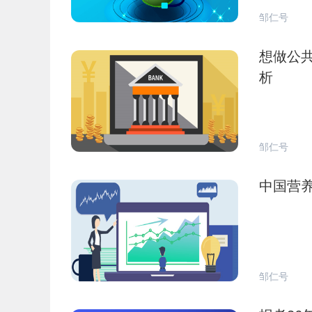
邹仁号
想做公共
析
邹仁号
中国营养
邹仁号