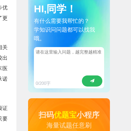
HI,同学！
步优
了更
有什么需要我帮忙的？
学知识问问题都可以找我
哦。
相关
校出
床医
承诺
0
/200字
级证
扫码
优题宝
小程序
只要
海量试题任意刷