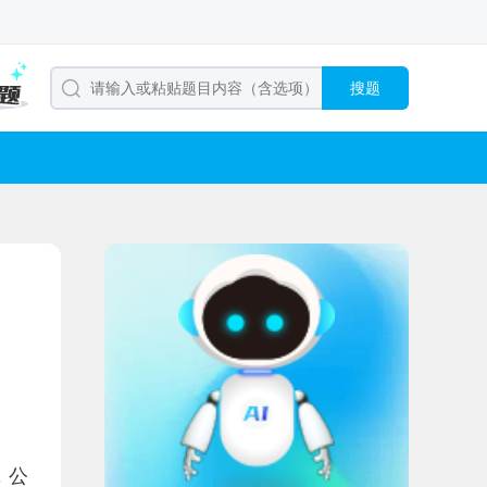
搜题
，公