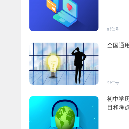
邹仁号
全国通用
邹仁号
初中学历
目和考